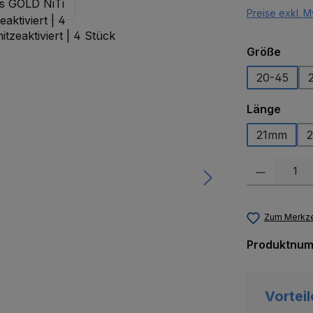
Preise exkl. M
ausw
Größe
20-45
ausw
Länge
21mm
Produkt Anzah
Zum Merkze
Produktnu
Vorteil