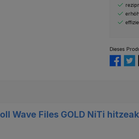
rezip
erhöht
effiz
Dieses Prod
ll Wave Files GOLD NiTi hitzeakt