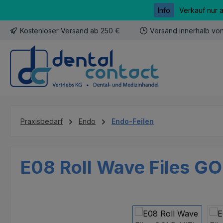
Info
Verkauf nur 
m Hauptinhalt springen
Zur Suche springen
Zur Hauptnavigation springen
Kostenloser Versand ab 250 €
Versand innerhalb vo
Praxisbedarf
Endo
Endo-Feilen
E08 Roll Wave Files GOL
Bildergalerie überspringen