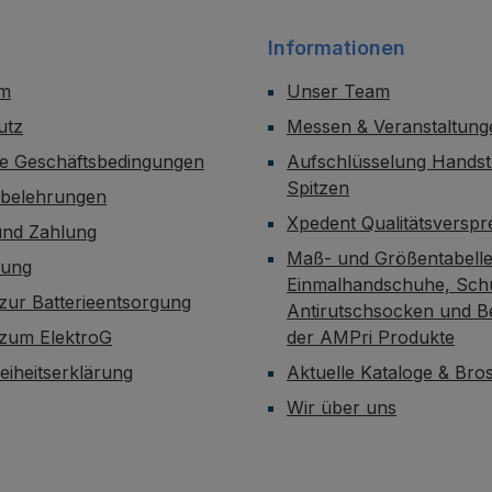
Informationen
um
Unser Team
utz
Messen & Veranstaltung
ne Geschäftsbedingungen
Aufschlüsselung Handst
Spitzen
sbelehrungen
Xpedent Qualitätsversp
und Zahlung
Maß- und Größentabelle
dung
Einmalhandschuhe, Sch
zur Batterieentsorgung
Antirutschsocken und B
 zum ElektroG
der AMPri Produkte
reiheitserklärung
Aktuelle Kataloge & Br
Wir über uns