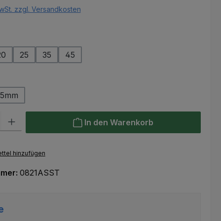
wSt. zzgl. Versandkosten
ählen
20
25
35
45
ählen
25mm
l: Gib den gewünschten Wert ein oder benutze die Schaltflächen um
In den Warenkorb
ttel hinzufügen
mmer:
0821ASST
e