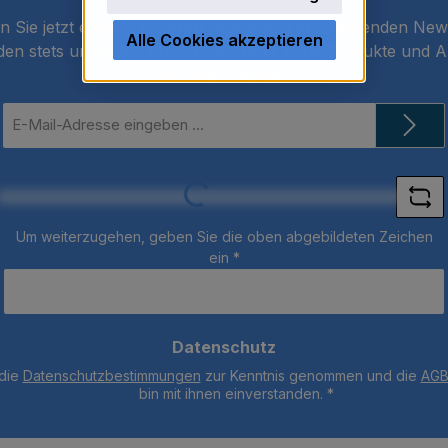
 Sie jetzt einfach unseren regelmäßig erscheinenden New
Alle Cookies akzeptieren
den stets unter den Ersten sein, über neue Produkte und 
informiert werden.
E-
Mail-
Adresse
*
Loading...
Um weiterzugehen, geben Sie die oben abgebildeten Zeichen
ein
*
Datenschutz
 die
Datenschutzbestimmungen
zur Kenntnis genommen und die
AG
bin mit ihnen einverstanden.
*