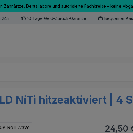
an Zahnärzte, Dentallabore und autorisierte Fachkreise – keine Abg
n 24h
10 Tage Geld-Zurück-Garantie
Bequemer Kau
D NiTi hitzeaktiviert | 4 
Regulärer Pr
24,50 