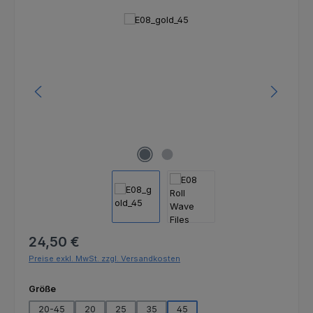
Bildergalerie überspringen
Regulärer Preis:
24,50 €
Preise exkl. MwSt. zzgl. Versandkosten
auswählen
Größe
20-45
20
25
35
45