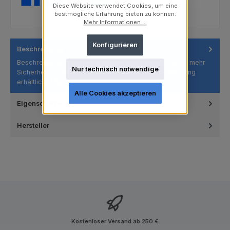
Diese Website verwendet Cookies, um eine
bestmögliche Erfahrung bieten zu können.
Mehr Informationen ...
Konfigurieren
Beschreibung
Beschreibungreziprokes Systemerhöhte Flexibilität für mehr
Nur technisch notwendige
Sicherheit effizientes, sicheres Formen 4 Stück/Packung
erhältlic…
Mehr
Alle Cookies akzeptieren
Eigenschaften
Hersteller
Kostenloser Versand ab 250 €