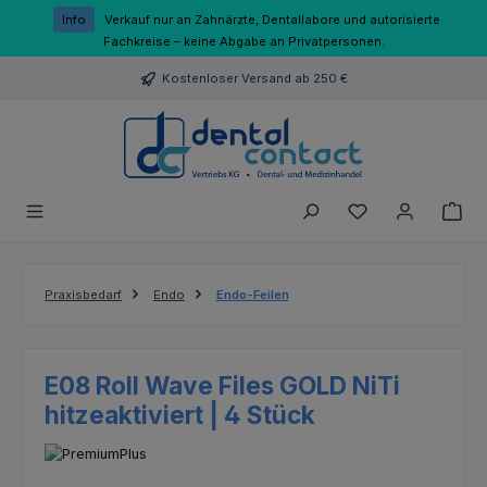
Zum Hauptinhalt springen
Info
Verkauf nur an Zahnärzte, Dentallabore und autorisierte
Fachkreise – keine Abgabe an Privatpersonen.
Kostenloser Versand ab 250 €
Du hast 0 Produk
Praxisbedarf
Endo
Endo-Feilen
E08 Roll Wave Files GOLD NiTi
hitzeaktiviert | 4 Stück