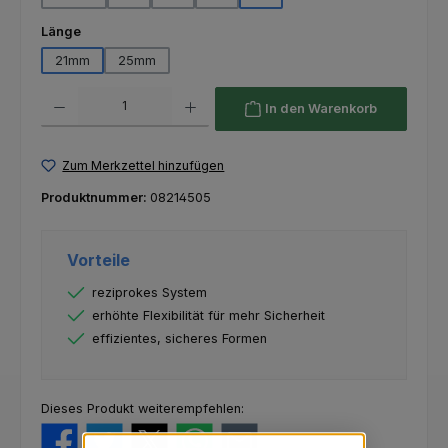
auswählen
Länge
21mm
25mm
Produkt Anzahl: Gib den gewünschten Wert ein oder benutze die Schaltfl
In den Warenkorb
Zum Merkzettel hinzufügen
Produktnummer:
08214505
Vorteile
reziprokes System
erhöhte Flexibilität für mehr Sicherheit
effizientes, sicheres Formen
Dieses Produkt weiterempfehlen: