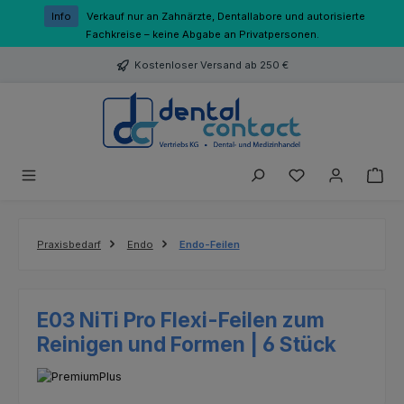
Zum Hauptinhalt springen
Info
Verkauf nur an Zahnärzte, Dentallabore und autorisierte
Fachkreise – keine Abgabe an Privatpersonen.
Kostenloser Versand ab 250 €
Du hast 0 Produk
Praxisbedarf
Endo
Endo-Feilen
E03 NiTi Pro Flexi-Feilen zum
Reinigen und Formen | 6 Stück