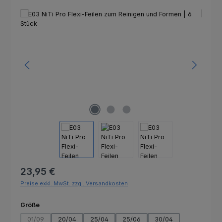
Bildergalerie überspringen
Regulärer Preis:
23,95 €
Preise exkl. MwSt. zzgl. Versandkosten
auswählen
Größe
01/09
20/04
25/04
25/06
30/04