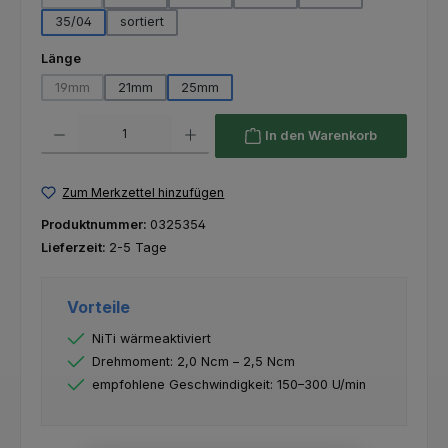
(Diese Option ist zurzeit nicht verfügbar.)
35/04
sortiert
auswählen
Länge
19mm
21mm
25mm
(Diese Option ist zurzeit nicht verfügbar.)
Produkt Anzahl: Gib den gewünschten Wert ein oder benutze die Schaltfl
In den Warenkorb
Zum Merkzettel hinzufügen
Produktnummer:
0325354
Lieferzeit:
2-5 Tage
Vorteile
NiTi wärmeaktiviert
Drehmoment: 2,0 Ncm – 2,5 Ncm
empfohlene Geschwindigkeit: 150–300 U/min