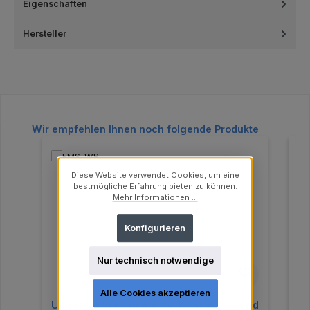
Eigenschaften
Hersteller
Produktgalerie überspringen
Wir empfehlen Ihnen noch folgende Produkte
Diese Website verwendet Cookies, um eine
bestmögliche Erfahrung bieten zu können.
Mehr Informationen ...
Konfigurieren
Nur technisch notwendige
Alle Cookies akzeptieren
Universal Drehmomentschlüssel passend