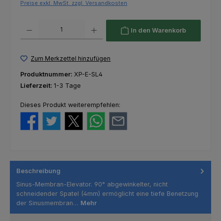
Preise exkl. MwSt. zzgl. Versandkosten
Produkt Anzahl: Gib den gewünschten Wert ein oder benutze die Schaltfl
In den Warenkorb
Zum Merkzettel hinzufügen
Produktnummer:
XP-E-SL4
Lieferzeit:
1-3 Tage
Dieses Produkt weiterempfehlen:
Beschreibung
Sinus-Membran-Elevator. 90° abgewinkelter, nicht
schneidender Spatel (4mm) ermöglicht eine tiefe Benetzung
der Sinusmembran…
Mehr