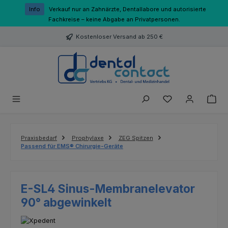
Zum Hauptinhalt springen
Info
Verkauf nur an Zahnärzte, Dentallabore und autorisierte
Fachkreise – keine Abgabe an Privatpersonen.
Kostenloser Versand ab 250 €
Du hast 0 Produk
Praxisbedarf
Prophylaxe
ZEG Spitzen
Passend für EMS® Chirurgie-Geräte
E-SL4 Sinus-Membranelevator
90° abgewinkelt