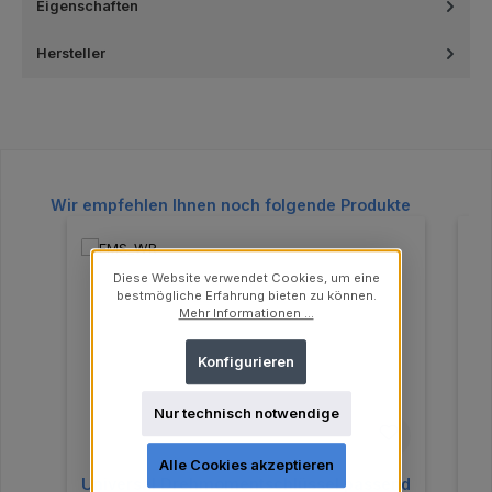
Eigenschaften
Hersteller
Produktgalerie überspringen
Wir empfehlen Ihnen noch folgende Produkte
Diese Website verwendet Cookies, um eine
bestmögliche Erfahrung bieten zu können.
Mehr Informationen ...
Konfigurieren
Nur technisch notwendige
Alle Cookies akzeptieren
Universal Drehmomentschlüssel passend