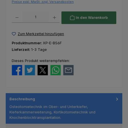
Preise exkl. MwSt. zzgl. Versandkosten
Produkt Anzahl: Gib den gewünschten Wert ein oder benutze die Schaltfl
In den Warenkorb
Zum Merkzettel hinzufügen
Produktnummer:
XP-E-BS6F
Lieferzeit:
1-3 Tage
Dieses Produkt weiterempfehlen:
Beschreibung
Osteotomietechnik im Ober- und Unterkiefer,
Kieferkammerweiterung, Kortikotomietechnik und
Knochenblocktransplantation.