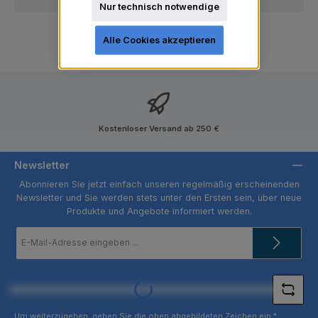
Nur technisch notwendige
Alle Cookies akzeptieren
Kostenloser Versand ab 250 €
Newsletter
Abonnieren Sie jetzt einfach unseren regelmäßig erscheinenden
Newsletter und Sie werden stets unter den Ersten sein, über neue
Produkte und Angebote informiert werden.
E-
Mail-
Adresse
*
Loading...
Um weiterzugehen, geben Sie die oben abgebildeten Zeichen ein
*