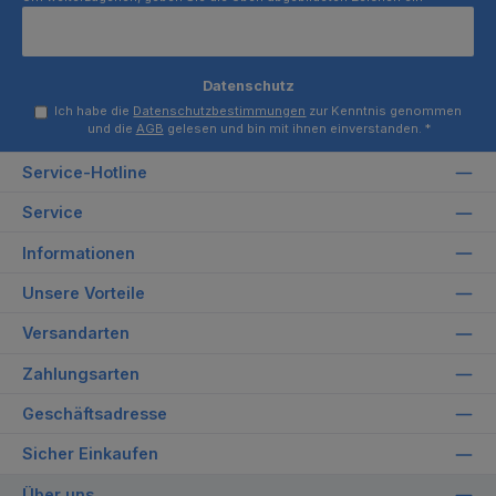
Datenschutz
Ich habe die
Datenschutzbestimmungen
zur Kenntnis genommen
und die
AGB
gelesen und bin mit ihnen einverstanden.
*
Service-Hotline
Service
Informationen
Unsere Vorteile
Versandarten
Zahlungsarten
Geschäftsadresse
Sicher Einkaufen
Über uns