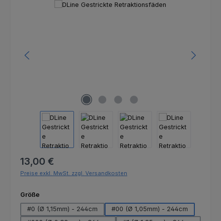
Bildergalerie überspringen
Regulärer Preis:
13,00 €
Preise exkl. MwSt. zzgl. Versandkosten
auswählen
Größe
#0 (Ø 1,15mm) - 244cm
#00 (Ø 1,05mm) - 244cm