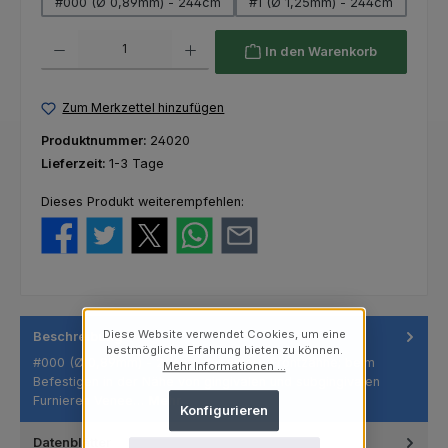
#000 (Ø 0,89mm) - 244cm
#1 (Ø 1,25mm) - 244cm
Produkt Anzahl: Gib den gewünschten Wert ein oder benutze die Schaltfl
In den Warenkorb
Zum Merkzettel hinzufügen
Produktnummer:
24020
Lieferzeit:
1-3 Tage
Dieses Produkt weiterempfehlen:
Diese Website verwendet Cookies, um eine
Beschreibung
bestmögliche Erfahrung bieten zu können.
#000 (Ø 0,89mm) - 244cm: für untere Frontzähne; beim
Mehr Informationen ...
Befestigen in der Nähe von gingivalen und subgingivalen
Furnieren Venee…
Mehr
Konfigurieren
Datenblätter