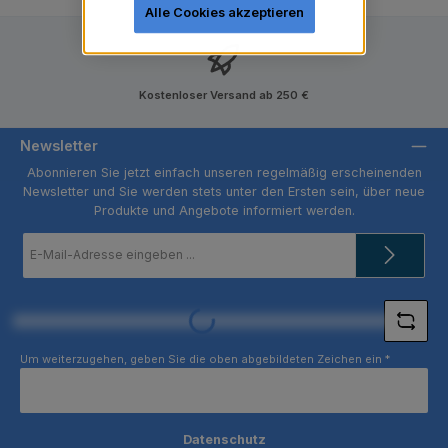
Alle Cookies akzeptieren
Kostenloser Versand ab 250 €
Newsletter
Abonnieren Sie jetzt einfach unseren regelmäßig erscheinenden
Newsletter und Sie werden stets unter den Ersten sein, über neue
Produkte und Angebote informiert werden.
E-
Mail-
Adresse
*
Loading...
Um weiterzugehen, geben Sie die oben abgebildeten Zeichen ein
*
Datenschutz