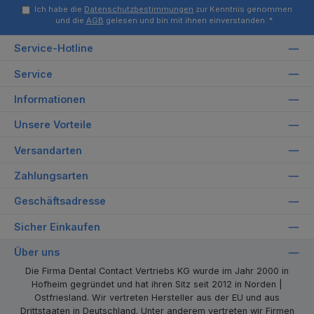
Ich habe die
Datenschutzbestimmungen
zur Kenntnis genommen
und die
AGB
gelesen und bin mit ihnen einverstanden.
*
Service-Hotline
Service
Informationen
Unsere Vorteile
Versandarten
Zahlungsarten
Geschäftsadresse
Sicher Einkaufen
Über uns
Die Firma Dental Contact Vertriebs KG wurde im Jahr 2000 in
Hofheim gegründet und hat ihren Sitz seit 2012 in Norden |
Ostfriesland. Wir vertreten Hersteller aus der EU und aus
Drittstaaten in Deutschland. Unter anderem vertreten wir Firmen