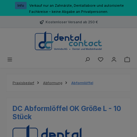
Zum Hauptinhalt springen
Info
Verkauf nur an Zahnärzte, Dentallabore und autorisierte
Fachkreise – keine Abgabe an Privatpersonen.
Kostenloser Versand ab 250 €
Du hast 0 Produk
Praxisbedarf
Abformung
Abformlöffel
DC Abformlöffel OK Größe L - 10
Stück