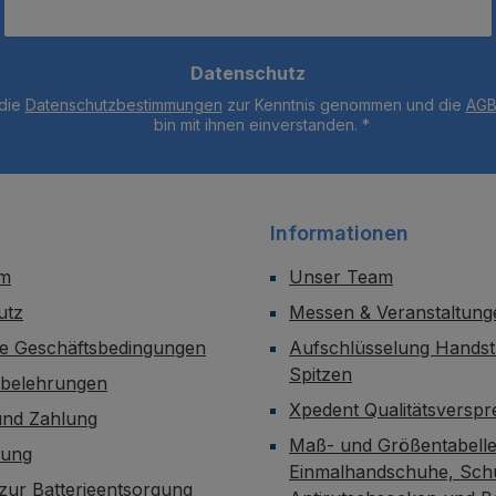
Datenschutz
 die
Datenschutzbestimmungen
zur Kenntnis genommen und die
AG
bin mit ihnen einverstanden.
*
Informationen
um
Unser Team
utz
Messen & Veranstaltung
ne Geschäftsbedingungen
Aufschlüsselung Handst
Spitzen
sbelehrungen
Xpedent Qualitätsversp
und Zahlung
Maß- und Größentabelle
dung
Einmalhandschuhe, Sch
zur Batterieentsorgung