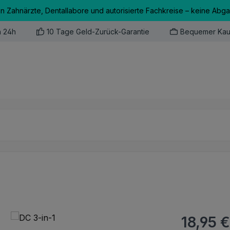
an Zahnärzte, Dentallabore und autorisierte Fachkreise – keine Abg
n 24h
10 Tage Geld-Zurück-Garantie
Bequemer Kau
Regulärer Pr
18,95 €