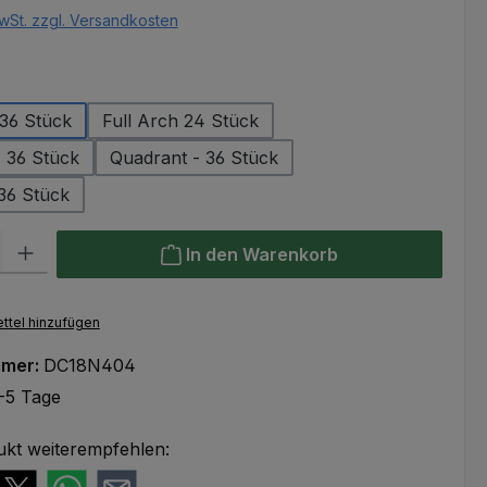
wSt. zzgl. Versandkosten
swählen
 36 Stück
Full Arch 24 Stück
- 36 Stück
Quadrant - 36 Stück
 36 Stück
l: Gib den gewünschten Wert ein oder benutze die Schaltflächen um
In den Warenkorb
ttel hinzufügen
mmer:
DC18N404
-5 Tage
ukt weiterempfehlen: