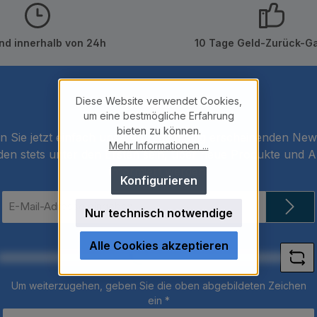
nd innerhalb von 24h
10 Tage Geld-Zurück-Ga
Diese Website verwendet Cookies,
Newsletter
um eine bestmögliche Erfahrung
bieten zu können.
 Sie jetzt einfach unseren regelmäßig erscheinenden New
Mehr Informationen ...
den stets unter den Ersten sein, über neue Produkte und 
informiert werden.
Konfigurieren
E-
Nur technisch notwendige
Mail-
Loading...
Adresse
*
Alle Cookies akzeptieren
Um weiterzugehen, geben Sie die oben abgebildeten Zeichen
ein
*