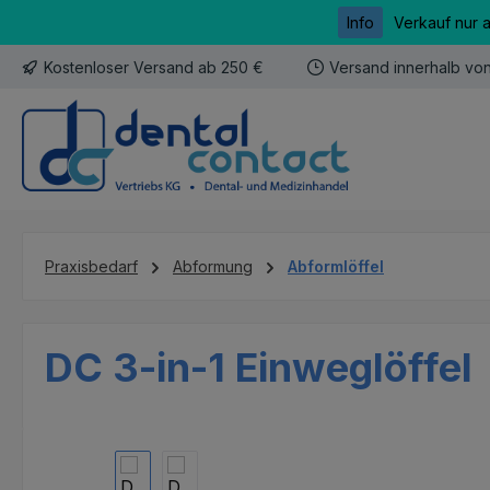
Info
Verkauf nur 
m Hauptinhalt springen
Zur Suche springen
Zur Hauptnavigation springen
Kostenloser Versand ab 250 €
Versand innerhalb vo
Praxisbedarf
Abformung
Abformlöffel
DC 3-in-1 Einweglöffel
Bildergalerie überspringen