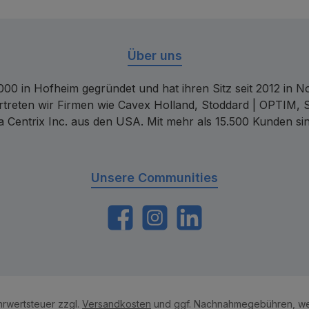
Über uns
00 in Hofheim gegründet und hat ihren Sitz seit 2012 in Nor
rtreten wir Firmen wie Cavex Holland, Stoddard | OPTIM, 
 Centrix Inc. aus den USA. Mit mehr als 15.500 Kunden sin
Unsere Communities
https://www.facebook.com/dentalconta
Instagram
LinkedIn
ehrwertsteuer zzgl.
Versandkosten
und ggf. Nachnahmegebühren, we