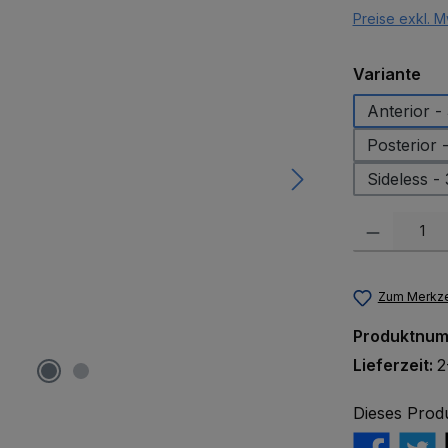
Preise exkl. M
au
Variante
Anterior -
Posterior 
Sideless -
Produkt Anzah
Zum Merkze
Produktnu
Lieferzeit:
2
Dieses Prod