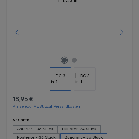
Bildergalerie überspringen
Regulärer Preis:
18,95 €
Preise exkl. MwSt. zzgl. Versandkosten
auswählen
Variante
Anterior - 36 Stück
Full Arch 24 Stück
Posterior - 36 Stück
Quadrant - 36 Stück