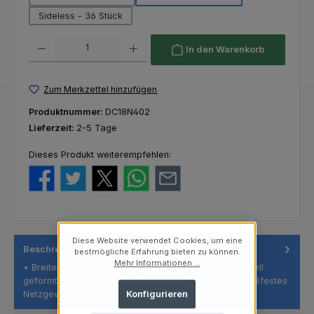
Sideless - 36 Stück
Produkt Anzahl: Gib den gewünschten Wert ein oder benutze die Schaltfl
In den Warenkorb
Zum Merkzettel hinzufügen
Produktnummer:
DC18N402
Lieferzeit:
2-5 Tage
Dieses Produkt weiterempfehlen:
Diese Website verwendet Cookies, um eine
Beschreibung
bestmögliche Erfahrung bieten zu können.
Mehr Informationen ...
• Breiter Abformbereich • Stabiler Kunststoff • Speziell
geformte Seitenwände für zusätzliche Retention • Reißfestes
Netzgew…
Mehr
Konfigurieren