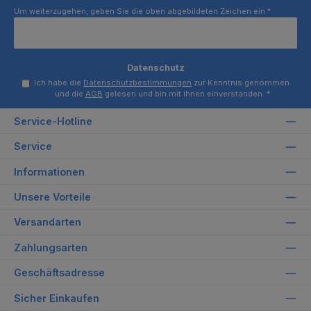
Um weiterzugehen, geben Sie die oben abgebildeten Zeichen ein
*
Datenschutz
Ich habe die
Datenschutzbestimmungen
zur Kenntnis genommen
und die
AGB
gelesen und bin mit ihnen einverstanden.
*
Service-Hotline
Service
Informationen
Unsere Vorteile
Versandarten
Zahlungsarten
Geschäftsadresse
Sicher Einkaufen