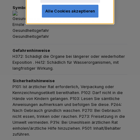
Symbole
Alle Cookies akzeptieren
GHS08 - Gesundheitsgefahr: Ernste
Gesundheitsgefahr
Gefahrenhinweise
H372: Schädigt die Organe bei längerer oder wiederholter
Exposition .
H412: Schädlich für Wasserorganismen, mit
langfristiger Wirkung.
Sicherheitshinweise
P101: Ist ärztlicher Rat erforderlich, Verpackung oder
Kennzeichnungsetikett bereithalten.
P102: Darf nicht in die
Hände von Kindern gelangen.
P103: Lesen Sie sämtliche
Anweisungen aufmerksam und befolgen Sie diese.
P264:
Nach Gebrauch gründlich waschen.
P270: Bei Gebrauch
nicht essen, trinken oder rauchen.
P273: Freisetzung in die
Umwelt vermeiden.
P314: Bei Unwohlsein ärztlichen Rat
einholen/ärztliche Hilfe hinzuziehen.
P501: Inhalt/Behälter
zuführen.