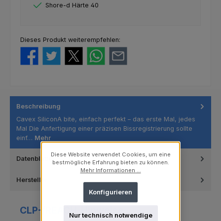
Shore-d Härte 40
Dieses Produkt weiterempfehlen:
Beschreibung
Cavex SiliconA bite, einfach perfekt – das erste Mal, jedes
Mal Die Anfertigung einer präzisen Bissregistrierung sollte
einf…
Mehr
Diese Website verwendet Cookies, um eine
Datenblätter
bestmögliche Erfahrung bieten zu können.
Mehr Informationen ...
Hersteller
Konfigurieren
CLP-/REACH-Hinweise
Nur technisch notwendige