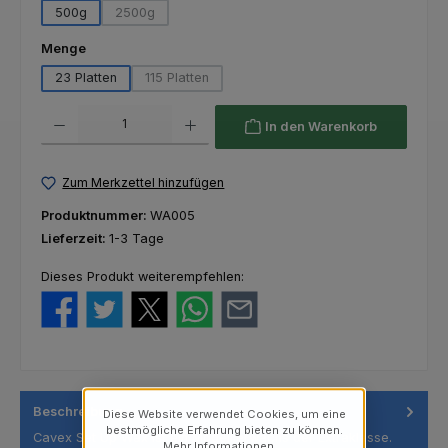
500g
2500g
(Diese Option ist zurzeit nicht verfügbar.)
auswählen
Menge
23 Platten
115 Platten
(Diese Option ist zurzeit nicht verfügbar.)
Produkt Anzahl: Gib den gewünschten Wert ein oder benutze die Schaltfl
In den Warenkorb
Zum Merkzettel hinzufügen
Produktnummer:
WA005
Lieferzeit:
1-3 Tage
Dieses Produkt weiterempfehlen:
Beschreibung
Diese Website verwendet Cookies, um eine
bestmögliche Erfahrung bieten zu können.
Cavex Set Up Wax ist ein Modellierwachs der Extraklasse.
Mehr Informationen ...