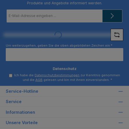
Produkte und Angebote informiert werden.
E-
Mail-
Adresse
*
Loading...
Um weiterzugehen, geben Sie die oben abgebildeten Zeichen ein
*
Datenschutz
Ich habe die
Datenschutzbestimmungen
zur Kenntnis genommen
und die
AGB
gelesen und bin mit ihnen einverstanden.
*
Service-Hotline
Service
Informationen
Unsere Vorteile