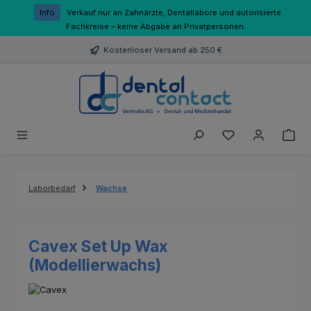
Zum Hauptinhalt springen
Info
Verkauf nur an Zahnärzte, Dentallabore und autorisierte
Fachkreise – keine Abgabe an Privatpersonen.
Kostenloser Versand ab 250 €
Du hast 0 Produk
Laborbedarf
Wachse
Cavex Set Up Wax
(Modellierwachs)