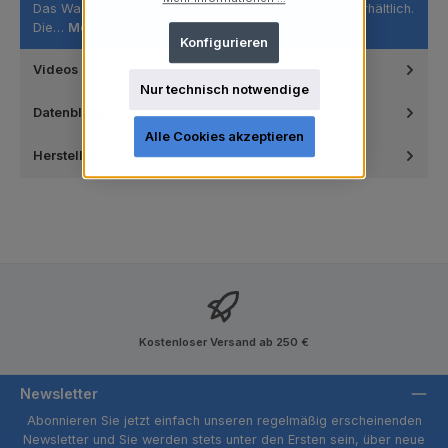
Das Wachs ist in Soft, Regular, Hard und Extra Hard erhältlich.
Die…
Mehr
Konfigurieren
Videos
Nur technisch notwendige
Datenblätter
Alle Cookies akzeptieren
Hersteller
Kostenloser Versand ab 250 €
Newsletter
Abonnieren Sie jetzt einfach unseren regelmäßig erscheinenden
Newsletter und Sie werden stets unter den Ersten sein, über neue