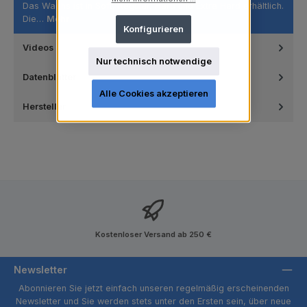
Das Wachs ist in Soft, Regular, Hard und Extra Hard erhältlich.
Die…
Mehr
Konfigurieren
Videos
Nur technisch notwendige
Datenblätter
Alle Cookies akzeptieren
Hersteller
Kostenloser Versand ab 250 €
Newsletter
Abonnieren Sie jetzt einfach unseren regelmäßig erscheinenden
Newsletter und Sie werden stets unter den Ersten sein, über neue