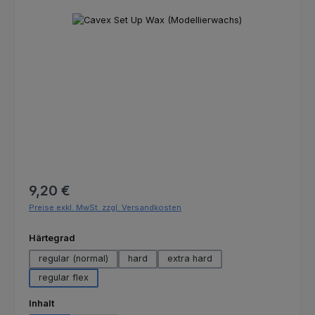
Bildergalerie überspringen
Regulärer Preis:
9,20 €
Preise exkl. MwSt. zzgl. Versandkosten
auswählen
Härtegrad
regular (normal)
hard
extra hard
regular flex
auswählen
Inhalt