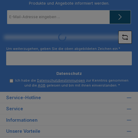
Produkte und Angebote informiert werden.
E-
Mail-
Adresse
*
Loading...
Um weiterzugehen, geben Sie die oben abgebildeten Zeichen ein
*
Datenschutz
Ich habe die
Datenschutzbestimmungen
zur Kenntnis genommen
und die
AGB
gelesen und bin mit ihnen einverstanden.
*
Service-Hotline
Service
Informationen
Unsere Vorteile