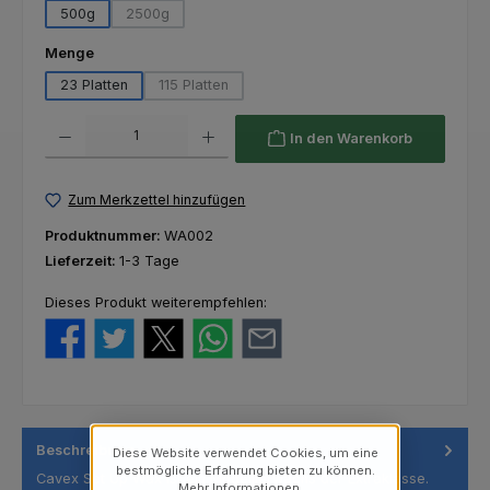
500g
2500g
(Diese Option ist zurzeit nicht verfügbar.)
auswählen
Menge
23 Platten
115 Platten
(Diese Option ist zurzeit nicht verfügbar.)
Produkt Anzahl: Gib den gewünschten Wert ein oder benutze die Schaltfl
In den Warenkorb
Zum Merkzettel hinzufügen
Produktnummer:
WA002
Lieferzeit:
1-3 Tage
Dieses Produkt weiterempfehlen:
Beschreibung
Diese Website verwendet Cookies, um eine
bestmögliche Erfahrung bieten zu können.
Cavex Set Up Wax ist ein Modellierwachs der Extraklasse.
Mehr Informationen ...