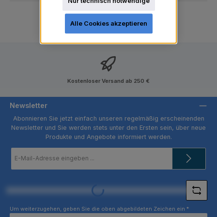
Nur technisch notwendige
Alle Cookies akzeptieren
Kostenloser Versand ab 250 €
Newsletter
Abonnieren Sie jetzt einfach unseren regelmäßig erscheinenden
Newsletter und Sie werden stets unter den Ersten sein, über neue
Produkte und Angebote informiert werden.
E-
Mail-
Adresse
*
Loading...
Um weiterzugehen, geben Sie die oben abgebildeten Zeichen ein
*