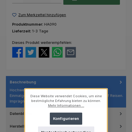
Zum Merkzettel hinzufügen
Produktnummer:
HA090
Lieferzeit:
1-3 Tage
Dieses Produkt weiterempfehlen:
Beschreibung
Hochwertige gebrauchsfertige Zahnbürste für den
Einmalgebrauch. In der täglichen Praxis, aber auch auf Reisen.
Diese Website verwendet Cookies, um eine
Imprägniert m…
bestmögliche Erfahrung bieten zu können.
Mehr
Mehr Informationen ...
Datenblätter
Konfigurieren
Hersteller