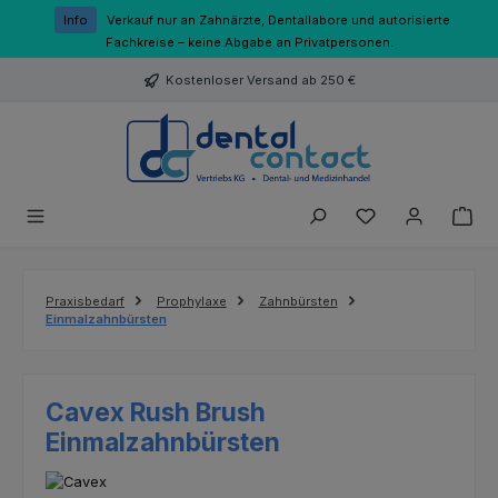
Zum Hauptinhalt springen
Info
Verkauf nur an Zahnärzte, Dentallabore und autorisierte
Fachkreise – keine Abgabe an Privatpersonen.
Kostenloser Versand ab 250 €
Du hast 0 Produk
Praxisbedarf
Prophylaxe
Zahnbürsten
Einmalzahnbürsten
Cavex Rush Brush
Einmalzahnbürsten