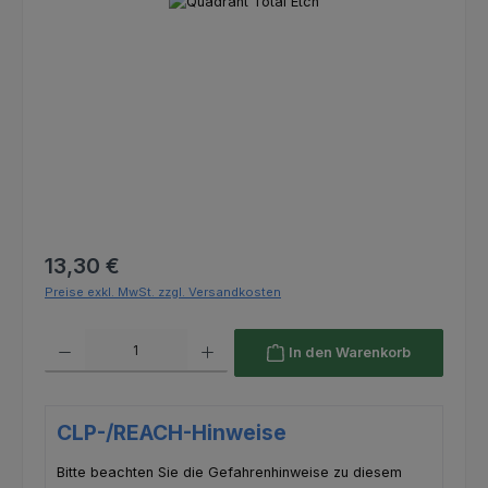
Bildergalerie überspringen
Regulärer Preis:
13,30 €
Preise exkl. MwSt. zzgl. Versandkosten
Produkt Anzahl: Gib den gewünschten Wert ein oder benutze die Schaltfl
In den Warenkorb
CLP-/REACH-Hinweise
Bitte beachten Sie die Gefahrenhinweise zu diesem