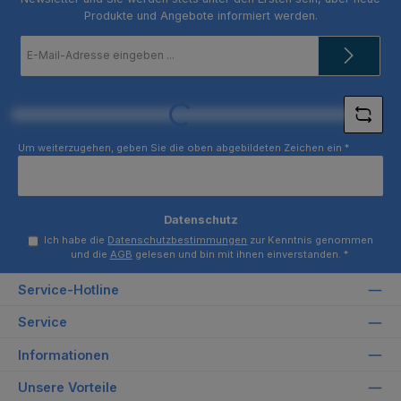
Produkte und Angebote informiert werden.
E-
Mail-
Adresse
*
Loading...
Um weiterzugehen, geben Sie die oben abgebildeten Zeichen ein
*
Datenschutz
Ich habe die
Datenschutzbestimmungen
zur Kenntnis genommen
und die
AGB
gelesen und bin mit ihnen einverstanden.
*
Service-Hotline
Service
Informationen
Unsere Vorteile