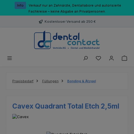
Zum Hauptinhalt springen
Info
Verkauf nur an Zahnärzte, Dentallabore und autorisierte
Fachkreise – keine Abgabe an Privatpersonen.
Kostenloser Versand ab 250 €
Du hast 0 Produk
Praxisbedarf
Füllungen
Bonding & Ätzgel
Cavex Quadrant Total Etch 2,5ml