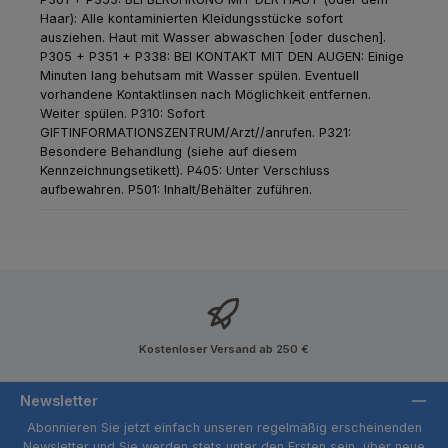
Haar): Alle kontaminierten Kleidungsstücke sofort
ausziehen. Haut mit Wasser abwaschen [oder duschen].
P305 + P351 + P338: BEI KONTAKT MIT DEN AUGEN: Einige
Minuten lang behutsam mit Wasser spülen. Eventuell
vorhandene Kontaktlinsen nach Möglichkeit entfernen.
Weiter spülen.
P310: Sofort
GIFTINFORMATIONSZENTRUM/Arzt//anrufen.
P321:
Besondere Behandlung (siehe auf diesem
Kennzeichnungsetikett).
P405: Unter Verschluss
aufbewahren.
P501: Inhalt/Behälter zuführen.
Kostenloser Versand ab 250 €
Newsletter
Abonnieren Sie jetzt einfach unseren regelmäßig erscheinenden
Newsletter und Sie werden stets unter den Ersten sein, über neue