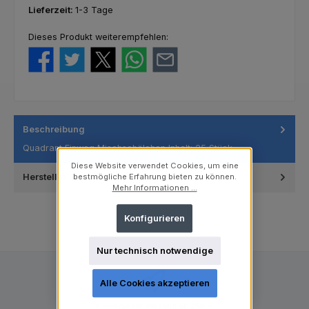
Lieferzeit:
1-3 Tage
Dieses Produkt weiterempfehlen:
Beschreibung
Quadrant Einweg Mischschälchen Inhalt: 25 Stück
Diese Website verwendet Cookies, um eine
Hersteller
bestmögliche Erfahrung bieten zu können.
Mehr Informationen ...
Konfigurieren
Nur technisch notwendige
Alle Cookies akzeptieren
Kostenloser Versand ab 250 €