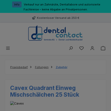
Zum Hauptinhalt springen
Info
Verkauf nur an Zahnärzte, Dentallabore und autorisierte
Fachkreise – keine Abgabe an Privatpersonen.
Kostenloser Versand ab 250 €
Du hast 0 Produk
Praxisbedarf
Füllungen
Zubehör
Cavex Quadrant Einweg
Mischschälchen 25 Stück