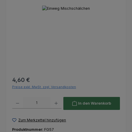
Bildergalerie überspringen
Regulärer Preis:
4,60 €
Preise exkl. MwSt. zzgl. Versandkosten
Produkt Anzahl: Gib den gewünschten Wert ein oder benutze die Schaltfl
In den Warenkorb
Zum Merkzettel hinzufügen
Produktnummer:
FG57