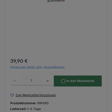
Bildergalerie überspringen
Regulärer Preis:
39,90 €
Preise exkl. MwSt. zzgl. Versandkosten
Produkt Anzahl: Gib den gewünschten Wert ein oder benutze die Schaltfl
In den Warenkorb
Zum Merkzettel hinzufügen
Produktnummer:
BW085
Lieferzeit:
1-3 Tage