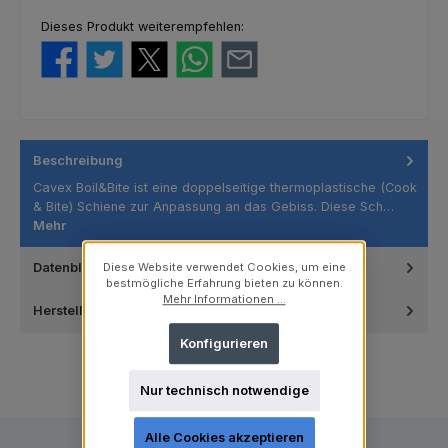
Dieses Produkt weiterempfehlen:
Beschreibung
Cavex Boil&Bite ist eine doppelseitige thermoplastische (Cook
& Bite) Schiene zur Anpassung an das Gebiss. Diese Sch…
Mehr
Datenblätter
Diese Website verwendet Cookies, um eine
bestmögliche Erfahrung bieten zu können.
Mehr Informationen ...
Hersteller
Konfigurieren
Nur technisch notwendige
Alle Cookies akzeptieren