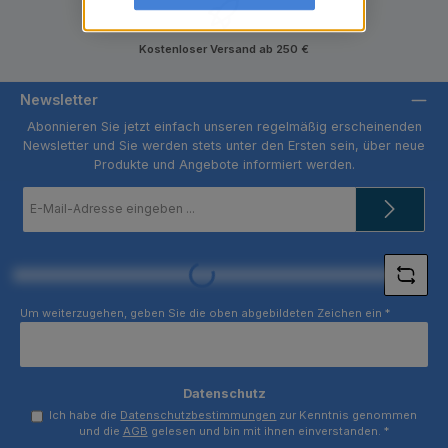
Kostenloser Versand ab 250 €
Newsletter
Abonnieren Sie jetzt einfach unseren regelmäßig erscheinenden
Newsletter und Sie werden stets unter den Ersten sein, über neue
Produkte und Angebote informiert werden.
E-
Mail-
Adresse
*
Loading...
Um weiterzugehen, geben Sie die oben abgebildeten Zeichen ein
*
Datenschutz
Ich habe die
Datenschutzbestimmungen
zur Kenntnis genommen
und die
AGB
gelesen und bin mit ihnen einverstanden.
*