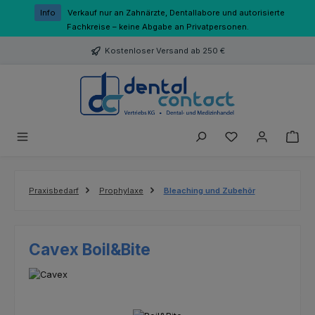
Zum Hauptinhalt springen
Info
Verkauf nur an Zahnärzte, Dentallabore und autorisierte
Fachkreise – keine Abgabe an Privatpersonen.
Kostenloser Versand ab 250 €
Du hast 0 Produk
Praxisbedarf
Prophylaxe
Bleaching und Zubehör
Cavex Boil&Bite