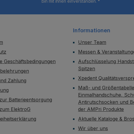
bin mit ihnen einverstanden.
*
Informationen
um
Unser Team
utz
Messen & Veranstaltung
ne Geschäftsbedingungen
Aufschlüsselung Handst
Spitzen
sbelehrungen
Xpedent Qualitätsversp
und Zahlung
Maß- und Größentabelle
dung
Einmalhandschuhe, Sch
zur Batterieentsorgung
Antirutschsocken und B
 zum ElektroG
der AMPri Produkte
reiheitserklärung
Aktuelle Kataloge & Br
Wir über uns