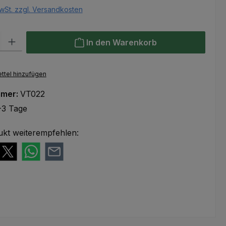
wSt. zzgl. Versandkosten
l: Gib den gewünschten Wert ein oder benutze die Schaltflächen um
In den Warenkorb
ttel hinzufügen
mmer:
VT022
-3 Tage
ukt weiterempfehlen: