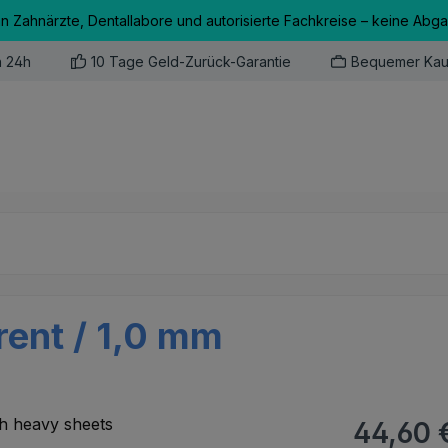
an Zahnärzte, Dentallabore und autorisierte Fachkreise – keine Abg
n 24h
10 Tage Geld-Zurück-Garantie
Bequemer Kau
rent / 1,0 mm
Regulärer Pr
44,60 