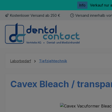
Info
Verkauf nur 
m Hauptinhalt springen
Zur Suche springen
Zur Hauptnavigation springen
Kostenloser Versand ab 250 €
Versand innerhalb vo
Laborbedarf
Tiefziehtechnik
Cavex Bleach / transpa
Bildergalerie überspringen