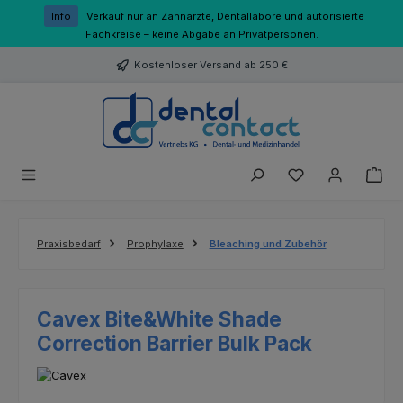
Zum Hauptinhalt springen
Info
Verkauf nur an Zahnärzte, Dentallabore und autorisierte
Fachkreise – keine Abgabe an Privatpersonen.
Kostenloser Versand ab 250 €
Du hast 0 Produk
Praxisbedarf
Prophylaxe
Bleaching und Zubehör
Cavex Bite&White Shade
Correction Barrier Bulk Pack