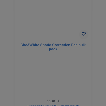
Bite&White Shade Correction Pen bulk
pack
Regulärer Preis:
65,00 €
Preise exkl. MwSt. zzgl. Versandkosten