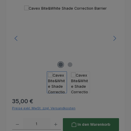
Bildergalerie überspringen
Regulärer Preis:
35,00 €
Preise exkl. MwSt. zzgl. Versandkosten
Produkt Anzahl: Gib den gewünschten Wert ein oder benutze die Schaltfl
In den Warenkorb