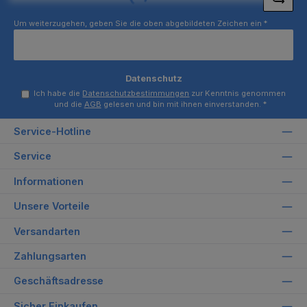
Um weiterzugehen, geben Sie die oben abgebildeten Zeichen ein
*
Datenschutz
Ich habe die
Datenschutzbestimmungen
zur Kenntnis genommen
und die
AGB
gelesen und bin mit ihnen einverstanden.
*
Service-Hotline
Service
Informationen
Unsere Vorteile
Versandarten
Zahlungsarten
Geschäftsadresse
Sicher Einkaufen