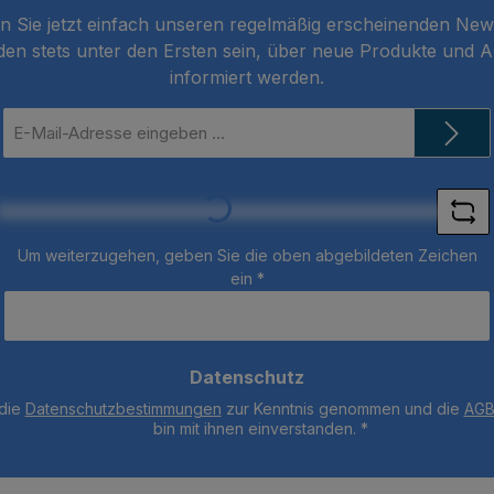
schnell. Dies minimiert
die Zä
 Sie jetzt einfach unseren regelmäßig erscheinenden New
die Behandlungszeit und
werden.
den stets unter den Ersten sein, über neue Produkte und 
damit das Risiko einer
ale k
informiert werden.
Überempfindlichkeit. Die
erforder
thermoreversiblen
sicher 
E-
Mail-
Eigenschaf ten des Gels
fperoxid
Loading...
Adresse
sorgen dafür, dass es
StiftBein
*
während der
Behandlung perfekt an
Ort und Stelle bleibt,
Um weiterzugehen, geben Sie die oben abgebildeten Zeichen
was das Endergebnis
ein
*
maximiert. Das System
besteht aus einem
einzigartigen
Datenschutz
Applikatorstift mit einer
 die
Datenschutzbestimmungen
Bürste für maximale
zur Kenntnis genommen und die
AG
bin mit ihnen einverstanden.
*
Kontrolle während des
Auf tragens und einer
Schutzbarriere zum