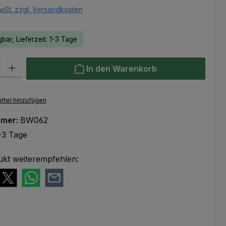
wSt. zzgl. Versandkosten
bar, Lieferzeit: 1-3 Tage
l: Gib den gewünschten Wert ein oder benutze die Schaltflächen um
In den Warenkorb
ttel hinzufügen
mmer:
BW062
-3 Tage
ukt weiterempfehlen: