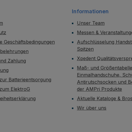
Schutz des
Informationen
umgebenden
Weichgewebes. Produkt
um
Unser Team
merkmale einfaches Auf
utz
Messen & Veranstaltung
tragen mit dem
Pinselaufsatz sehr
ne Geschäftsbedingungen
Aufschlüsselung Handst
schnelle
Spitzen
sbelehrungen
Ergebnisse enthält 25 %
Xpedent Qualitätsversp
und Zahlung
Wasserstoffperoxid
Maß- und Größentabelle
Superior Ergebnis in nur
dung
Einmalhandschuhe, Sch
2-3 Anwendungen
zur Batterieentsorgung
Antirutschsocken und B
während einer
 zum ElektroG
der AMPri Produkte
Sitzung kann bei
Raumtemperatur
reiheitserklärung
Aktuelle Kataloge & Br
gelagert
Wir über uns
werden markante blaue
Farbbarriere Medizinpro
dukt der Klasse