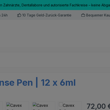
an Zahnärzte, Dentallabore und autorisierte Fachkreise – keine Abg
n 24h
10 Tage Geld-Zurück-Garantie
Bequemer Kau
se Pen | 12 x 6ml
Regulärer Pr
72,00 