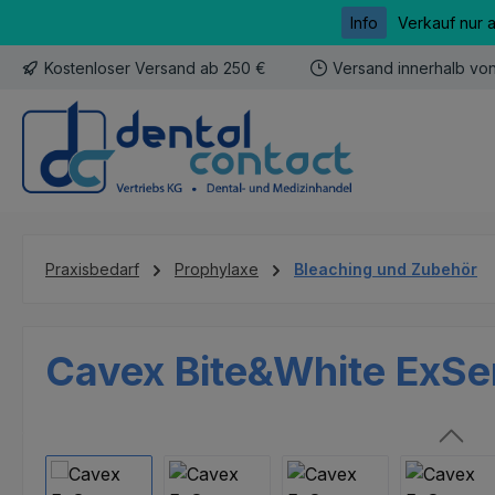
Info
Verkauf nur 
m Hauptinhalt springen
Zur Suche springen
Zur Hauptnavigation springen
Kostenloser Versand ab 250 €
Versand innerhalb vo
Praxisbedarf
Prophylaxe
Bleaching und Zubehör
Cavex Bite&White ExSen
Bildergalerie überspringen