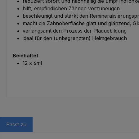
reduziert sofort und nachhaltig die Empf indlichk
hilft, empfindlichen Zähnen vorzubeugen
beschleunigt und stärkt den Remineralisierungs
macht die Zahnoberfläche glatt und glänzend, G
verlangsamt den Prozess der Plaquebildung
ideal für den (unbegrenzten) Heimgebrauch
Beinhaltet
12 x 6ml
Passt zu