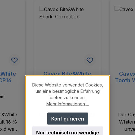
&White
Cavex Bite&White
Cavex
 CP16
Shade Correction
Tooth 
Diese Website verwendet Cookies,
Starterkit
um eine bestmögliche Erfahrung
ml
bieten zu können.
Mehr Informationen ...
e&White
Cavex Bite&White Shade
Der Ca
Konfigurieren
ält 16 %
Correction ist ein
Whiten
xid was
schnelles, sicheres und
unve
Nur technisch notwendige