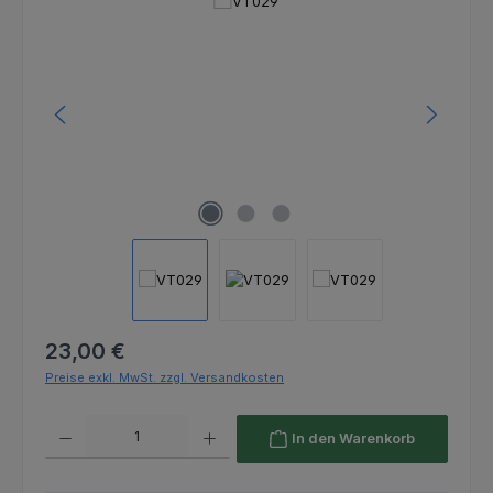
Bildergalerie überspringen
Regulärer Preis:
23,00 €
Preise exkl. MwSt. zzgl. Versandkosten
Produkt Anzahl: Gib den gewünschten Wert ein oder benutze die Schaltfl
In den Warenkorb