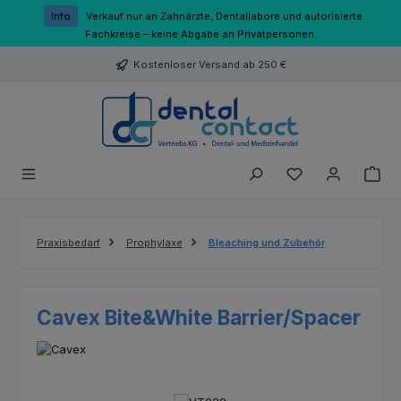
Zum Hauptinhalt springen
Info
Verkauf nur an Zahnärzte, Dentallabore und autorisierte
Fachkreise – keine Abgabe an Privatpersonen.
Kostenloser Versand ab 250 €
Du hast 0 Produk
Praxisbedarf
Prophylaxe
Bleaching und Zubehör
Cavex Bite&White Barrier/Spacer