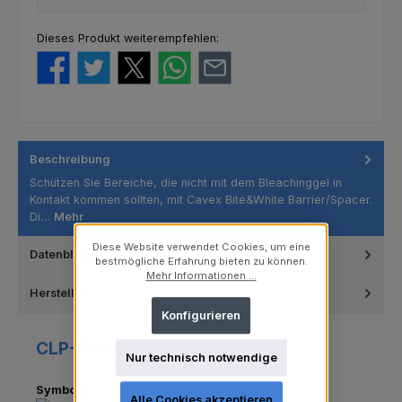
Dieses Produkt weiterempfehlen:
Beschreibung
Schützen Sie Bereiche, die nicht mit dem Bleachinggel in
Kontakt kommen sollten, mit Cavex Bite&White Barrier/Spacer.
Di…
Mehr
Diese Website verwendet Cookies, um eine
Datenblätter
bestmögliche Erfahrung bieten zu können.
Mehr Informationen ...
Hersteller
Konfigurieren
CLP-/REACH-Hinweise
Nur technisch notwendige
Symbole
Alle Cookies akzeptieren