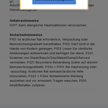
GHS07 - Ausrufezeichen: Gesundheitsgefahr
Gefahrenhinweise
H317: Kann allergische Hautreaktionen verursachen.
Sicherheitshinweise
P101: Ist ärztlicher Rat erforderlich, Verpackung oder
Kennzeichnungsetikett bereithalten.
P102: Darf nicht in die
Hände von Kindern gelangen.
P103: Lesen Sie sämtliche
Anweisungen aufmerksam und befolgen Sie diese.
P261:
Einatmen von Staub/Rauch/Gas/Nebel/Dampf/Aerosol
vermeiden.
P321: Besondere Behandlung (siehe auf diesem
Kennzeichnungsetikett).
P333 + P313: Bei Hautreizung oder
-ausschlag: Ärztlichen Rat einholen/ärztliche Hilfe
hinzuziehen.
P362 + P364: Kontaminierte Kleidung
ausziehen und vor erneutem Tragen waschen.
P501:
Inhalt/Behälter zuführen.