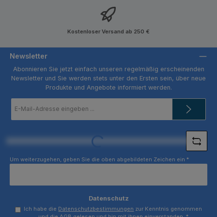
Kostenloser Versand ab 250 €
Newsletter
Abonnieren Sie jetzt einfach unseren regelmäßig erscheinenden
Newsletter und Sie werden stets unter den Ersten sein, über neue
Produkte und Angebote informiert werden.
E-
Mail-
Adresse
*
Loading...
Um weiterzugehen, geben Sie die oben abgebildeten Zeichen ein
*
Datenschutz
Ich habe die
Datenschutzbestimmungen
zur Kenntnis genommen
und die
AGB
gelesen und bin mit ihnen einverstanden.
*