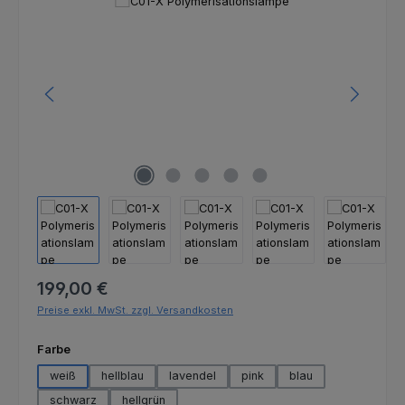
Bildergalerie überspringen
Regulärer Preis:
199,00 €
Preise exkl. MwSt. zzgl. Versandkosten
auswählen
Farbe
weiß
hellblau
lavendel
pink
blau
schwarz
hellgrün