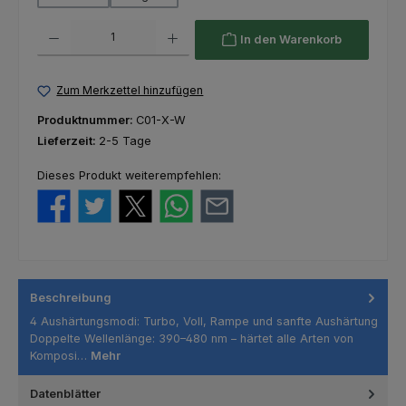
Produkt Anzahl: Gib den gewünschten Wert ein oder benutze die Schaltfl
In den Warenkorb
Zum Merkzettel hinzufügen
Produktnummer:
C01-X-W
Lieferzeit:
2-5 Tage
Dieses Produkt weiterempfehlen:
Beschreibung
4 Aushärtungsmodi: Turbo, Voll, Rampe und sanfte Aushärtung
Doppelte Wellenlänge: 390–480 nm – härtet alle Arten von
Komposi…
Mehr
Datenblätter