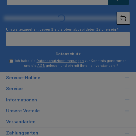
Adresse
Loading...
*
Um weiterzugehen, geben Sie die oben abgebildeten Zeichen ein
*
Datenschutz
Ich habe die
Datenschutzbestimmungen
zur Kenntnis genommen
und die
AGB
gelesen und bin mit ihnen einverstanden.
*
Service-Hotline
Service
Informationen
Unsere Vorteile
Versandarten
Zahlungsarten