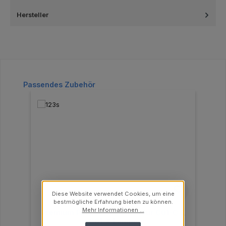
Hersteller
Produktgalerie überspringen
Passendes Zubehör
Diese Website verwendet Cookies, um eine
bestmögliche Erfahrung bieten zu können.
Mehr Informationen ...
Premium Plus Schutzhüllen für C01-C &
C01-X Lampe