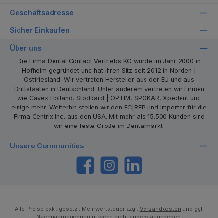
Geschäftsadresse
Sicher Einkaufen
Über uns
Die Firma Dental Contact Vertriebs KG wurde im Jahr 2000 in
Hofheim gegründet und hat ihren Sitz seit 2012 in Norden |
Ostfriesland. Wir vertreten Hersteller aus der EU und aus
Drittstaaten in Deutschland. Unter anderem vertreten wir Firmen
wie Cavex Holland, Stoddard | OPTIM, SPOKAR, Xpedent und
einige mehr. Weiterhin stellen wir den EC|REP und Importer für die
Firma Centrix Inc. aus den USA. Mit mehr als 15.500 Kunden sind
wir eine feste Größe im Dentalmarkt.
Unsere Communities
https://www.facebook.com/dentalcontact
Instagram
LinkedIn
Alle Preise exkl. gesetzl. Mehrwertsteuer zzgl.
Versandkosten
und ggf.
Nachnahmegebühren, wenn nicht anders angegeben.