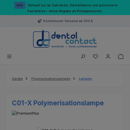
Zum Hauptinhalt springen
Info
Verkauf nur an Zahnärzte, Dentallabore und autorisierte
Fachkreise – keine Abgabe an Privatpersonen.
Kostenloser Versand ab 250 €
Du hast 0 Produk
Geräte
Polymerisationslampen
Lampen
C01-X Polymerisationslampe