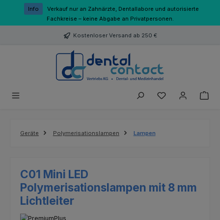
Zum Hauptinhalt springen
Info
Verkauf nur an Zahnärzte, Dentallabore und autorisierte
Fachkreise – keine Abgabe an Privatpersonen.
Kostenloser Versand ab 250 €
Du hast 0 Produk
Geräte
Polymerisationslampen
Lampen
C01 Mini LED
Polymerisationslampen mit 8 mm
Lichtleiter