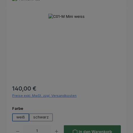
Bildergalerie überspringen
Regulärer Preis:
140,00 €
Preise exkl. MwSt. zzgl. Versandkosten
auswählen
Farbe
weiß
schwarz
Produkt Anzahl: Gib den gewünschten Wert ein oder benutze die Schaltfl
In den Warenkorb