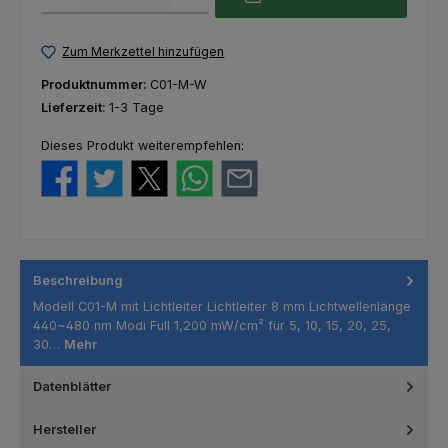
Zum Merkzettel hinzufügen
Produktnummer:
C01-M-W
Lieferzeit:
1-3 Tage
Dieses Produkt weiterempfehlen:
Beschreibung
Modell C01-M mit Lichtleiter Lichtleiter 8 mm Lichtwellenlänge
440~480 nm Modi Full 1,200 mW/cm² für 5, 10, 15, 20, 25,
30…
Mehr
Datenblätter
Hersteller