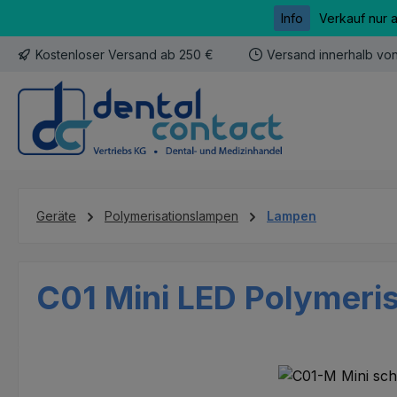
Info
Verkauf nur 
m Hauptinhalt springen
Zur Suche springen
Zur Hauptnavigation springen
Kostenloser Versand ab 250 €
Versand innerhalb vo
Geräte
Polymerisationslampen
Lampen
C01 Mini LED Polymeris
Bildergalerie überspringen