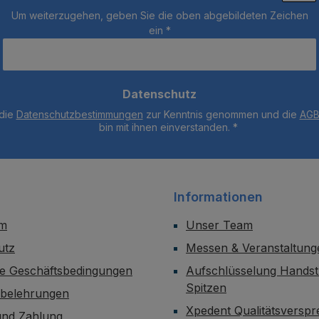
Um weiterzugehen, geben Sie die oben abgebildeten Zeichen
ein
*
Datenschutz
 die
Datenschutzbestimmungen
zur Kenntnis genommen und die
AG
bin mit ihnen einverstanden.
*
Informationen
um
Unser Team
utz
Messen & Veranstaltung
ne Geschäftsbedingungen
Aufschlüsselung Handst
Spitzen
sbelehrungen
Xpedent Qualitätsversp
und Zahlung