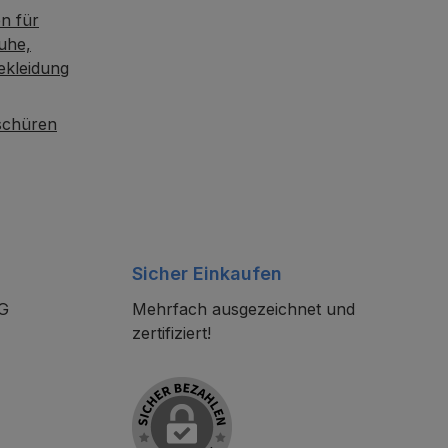
n für
uhe,
ekleidung
oschüren
Sicher Einkaufen
KG
Mehrfach ausgezeichnet und
zertifiziert!