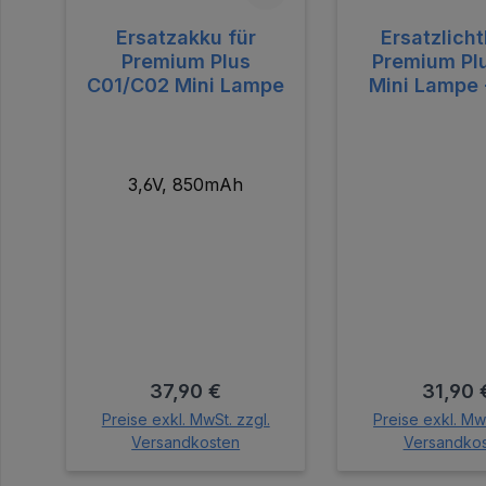
Ersatzakku für
Ersatzlicht
Premium Plus
Premium Pl
C01/C02 Mini Lampe
Mini Lampe
3,6V, 850mAh
Regulärer Preis:
Regulär
37,90 €
31,90 
Preise exkl. MwSt. zzgl.
Preise exkl. MwS
Versandkosten
Versandko
In den Warenkorb
In den Wa