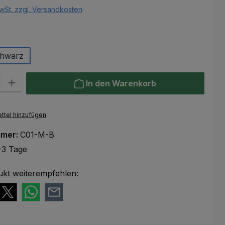
wSt. zzgl. Versandkosten
hlen
chwarz
l: Gib den gewünschten Wert ein oder benutze die Schaltflächen um
In den Warenkorb
ttel hinzufügen
mmer:
C01-M-B
-3 Tage
ukt weiterempfehlen: