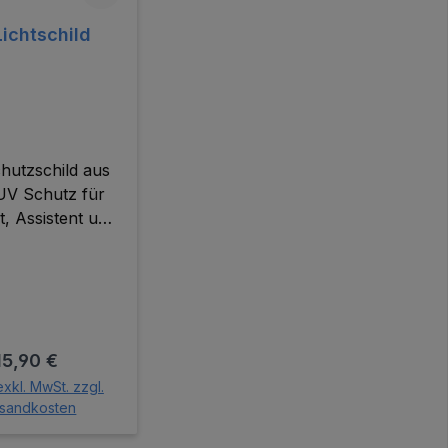
ichtschild
hutzschild aus
UV Schutz für
, Assistent und
ent vor dem
sationslichtNur
nfektion Größe:
 x 26 cm x 0,3
cm
Regulärer Preis:
15,90 €
exkl. MwSt. zzgl.
sandkosten
den Warenkorb