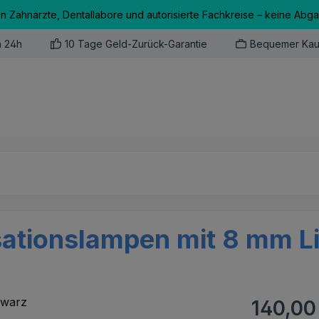
an Zahnärzte, Dentallabore und autorisierte Fachkreise – keine Abg
n 24h
10 Tage Geld-Zurück-Garantie
Bequemer Kau
ationslampen mit 8 mm Li
Regulärer Pr
140,00