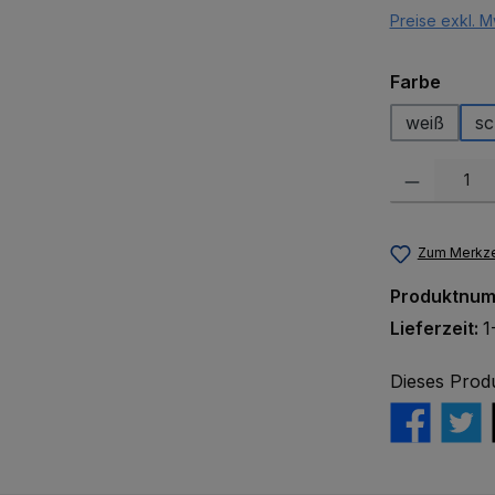
Preise exkl. M
auswä
Farbe
weiß
s
Produkt Anzah
Zum Merkze
Produktnu
Lieferzeit:
1
Dieses Prod