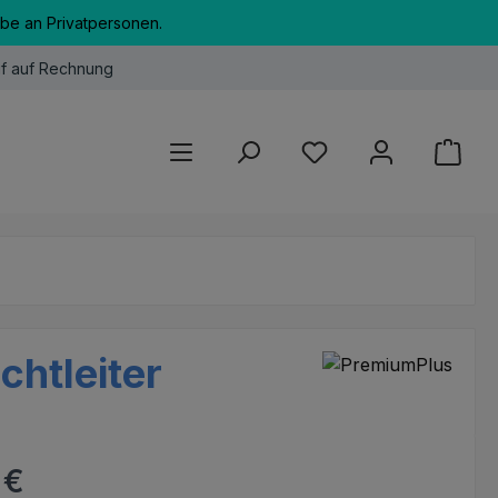
abe an Privatpersonen.
f auf Rechnung
Du hast 0 Produkte au
chtleiter
eis:
 €