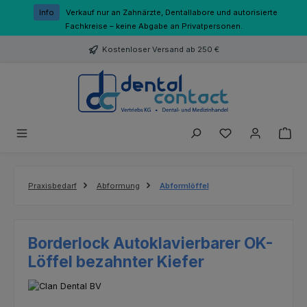
Zum Hauptinhalt springen
Info
Verkauf nur an Zahnärzte, Dentallabore und autorisierte
Fachkreise – keine Abgabe an Privatpersonen.
Kostenloser Versand ab 250 €
Du hast 0 Produk
Praxisbedarf
Abformung
Abformlöffel
Borderlock Autoklavierbarer OK-
Löffel bezahnter Kiefer