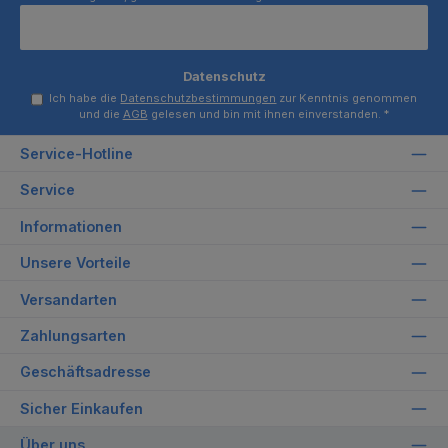
Datenschutz
Ich habe die
Datenschutzbestimmungen
zur Kenntnis genommen
und die
AGB
gelesen und bin mit ihnen einverstanden.
*
Service-Hotline
Service
Informationen
Unsere Vorteile
Versandarten
Zahlungsarten
Geschäftsadresse
Sicher Einkaufen
Über uns