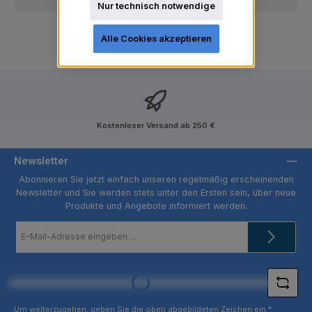
Nur technisch notwendige
Alle Cookies akzeptieren
Kostenloser Versand ab 250 €
Newsletter
Abonnieren Sie jetzt einfach unseren regelmäßig erscheinenden
Newsletter und Sie werden stets unter den Ersten sein, über neue
Produkte und Angebote informiert werden.
E-
Mail-
Adresse
*
Loading...
Um weiterzugehen, geben Sie die oben abgebildeten Zeichen ein
*