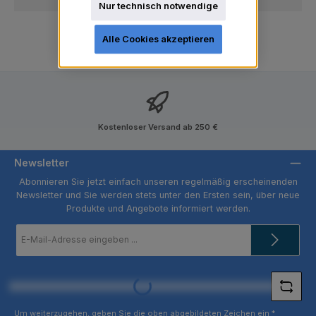
Nur technisch notwendige
Alle Cookies akzeptieren
Kostenloser Versand ab 250 €
Newsletter
Abonnieren Sie jetzt einfach unseren regelmäßig erscheinenden
Newsletter und Sie werden stets unter den Ersten sein, über neue
Produkte und Angebote informiert werden.
E-
Mail-
Adresse
*
Loading...
Um weiterzugehen, geben Sie die oben abgebildeten Zeichen ein
*