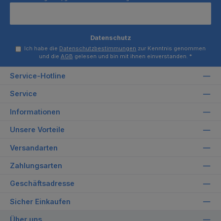
Datenschutz
Ich habe die
Datenschutzbestimmungen
zur Kenntnis genommen
und die
AGB
gelesen und bin mit ihnen einverstanden.
*
Service-Hotline
Service
Informationen
Unsere Vorteile
Versandarten
Zahlungsarten
Geschäftsadresse
Sicher Einkaufen
Über uns