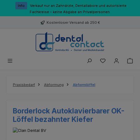
Zum Hauptinhalt springen
Info
Verkauf nur an Zahnärzte, Dentallabore und autorisierte
Fachkreise – keine Abgabe an Privatpersonen.
Kostenloser Versand ab 250 €
Du hast 0 Produk
Praxisbedarf
Abformung
Abformlöffel
Borderlock Autoklavierbarer OK-
Löffel bezahnter Kiefer