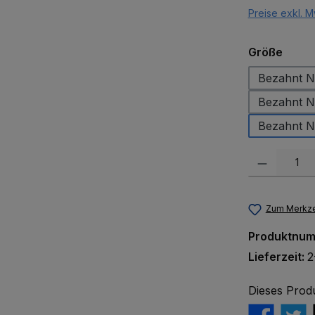
Preise exkl. M
ausw
Größe
Bezahnt Nr
Bezahnt N
Bezahnt N
Produkt Anzah
Zum Merkze
Produktnu
Lieferzeit:
2
Dieses Prod