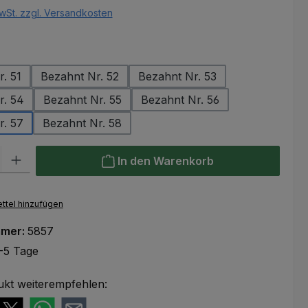
wSt. zzgl. Versandkosten
ählen
. 51
Bezahnt Nr. 52
Bezahnt Nr. 53
r. 54
Bezahnt Nr. 55
Bezahnt Nr. 56
r. 57
Bezahnt Nr. 58
l: Gib den gewünschten Wert ein oder benutze die Schaltflächen um
In den Warenkorb
ttel hinzufügen
mmer:
5857
-5 Tage
ukt weiterempfehlen: