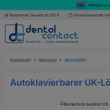
Info
Verkauf nur 
m Hauptinhalt springen
Zur Suche springen
Zur Hauptnavigation springen
Kostenloser Versand ab 250 €
Versand innerhalb vo
Praxisbedarf
Abformung
Abformlöffel
Autoklavierbarer UK-Lö
Bildergalerie überspringen