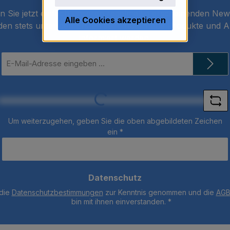
 Sie jetzt einfach unseren regelmäßig erscheinenden New
Alle Cookies akzeptieren
den stets unter den Ersten sein, über neue Produkte und 
informiert werden.
E-
Mail-
Adresse
Loading...
*
Um weiterzugehen, geben Sie die oben abgebildeten Zeichen
ein
*
Datenschutz
 die
Datenschutzbestimmungen
zur Kenntnis genommen und die
AG
bin mit ihnen einverstanden.
*