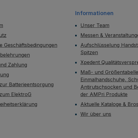
Informationen
um
Unser Team
utz
Messen & Veranstaltung
ne Geschäftsbedingungen
Aufschlüsselung Handst
Spitzen
sbelehrungen
Xpedent Qualitätsversp
und Zahlung
Maß- und Größentabelle
dung
Einmalhandschuhe, Sch
zur Batterieentsorgung
Antirutschsocken und B
 zum ElektroG
der AMPri Produkte
reiheitserklärung
Aktuelle Kataloge & Br
Wir über uns