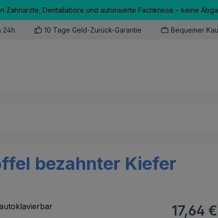
an Zahnärzte, Dentallabore und autorisierte Fachkreise – keine Abg
n 24h
10 Tage Geld-Zurück-Garantie
Bequemer Kau
ffel bezahnter Kiefer
Regulärer Pr
17,64 €