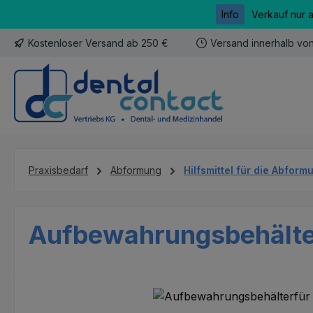
Info
Verkauf nur 
m Hauptinhalt springen
Zur Suche springen
Zur Hauptnavigation springen
Kostenloser Versand ab 250 €
Versand innerhalb vo
Praxisbedarf
Abformung
Hilfsmittel für die Abform
Aufbewahrungsbehälter
Bildergalerie überspringen