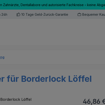
an Zahnärzte, Dentallabore und autorisierte Fachkreise – keine Abg
n 24h
10 Tage Geld-Zurück-Garantie
Bequemer Kau
ung
 für Borderlock Löffel
Regulärer Pr
46,86 