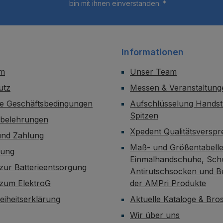
bin mit ihnen einverstanden.
*
Informationen
um
Unser Team
utz
Messen & Veranstaltung
ne Geschäftsbedingungen
Aufschlüsselung Handst
Spitzen
sbelehrungen
Xpedent Qualitätsversp
und Zahlung
Maß- und Größentabelle
dung
Einmalhandschuhe, Sch
zur Batterieentsorgung
Antirutschsocken und B
 zum ElektroG
der AMPri Produkte
reiheitserklärung
Aktuelle Kataloge & Br
Wir über uns