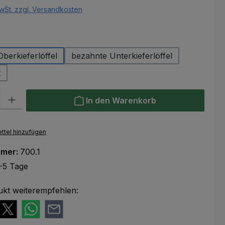
wSt. zzgl. Versandkosten
swählen
berkieferlöffel
bezahnte Unterkieferlöffel
t
l: Gib den gewünschten Wert ein oder benutze die Schaltflächen um
In den Warenkorb
ttel hinzufügen
mmer:
700.1
-5 Tage
ukt weiterempfehlen: