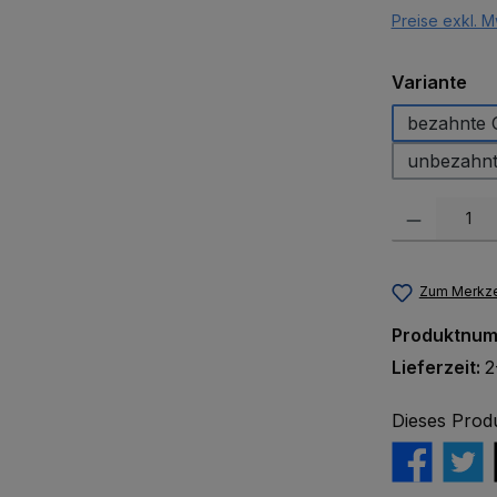
Preise exkl. M
au
Variante
bezahnte O
unbezahn
Produkt Anzah
Zum Merkze
Produktnu
Lieferzeit:
2
Dieses Prod