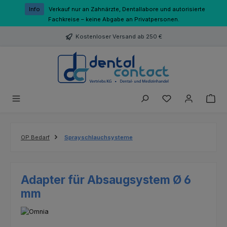
Zum Hauptinhalt springen
Info
Verkauf nur an Zahnärzte, Dentallabore und autorisierte
Fachkreise – keine Abgabe an Privatpersonen.
Kostenloser Versand ab 250 €
Du hast 0 Produk
OP Bedarf
Sprayschlauchsysteme
Adapter für Absaugsystem Ø 6
mm