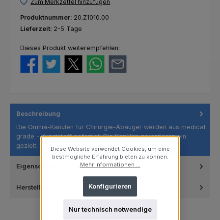
Zum Merkzettel hinzufügen
Produktnummer:
20.Z1010.00
Lieferzeit:
2-5 Tage
Dieses Produkt weiterempfehlen:
Beschreibung
Die Omnia-Kanülen für Chirurgie-Abauger werden aus medical
grade - Kunststoff gefertigt. Die Kanülen garantieren ein
gezielt…
Mehr
Diese Website verwendet Cookies, um eine
bestmögliche Erfahrung bieten zu können.
Mehr Informationen ...
Eigenschaften
Konfigurieren
Hersteller
Nur technisch notwendige