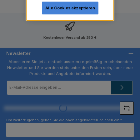
Alle Cookies akzeptieren
Kostenloser Versand ab 250 €
Newsletter
Abonnieren Sie jetzt einfach unseren regelmäßig erscheinenden
Newsletter und Sie werden stets unter den Ersten sein, über neue
Produkte und Angebote informiert werden.
E-
Mail-
Adresse
*
Loading...
Um weiterzugehen, geben Sie die oben abgebildeten Zeichen ein
*