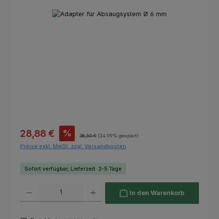
Bildergalerie überspringen
Verkaufspreis:
28,88 €
%
Regulärer Preis:
38,50 €
(24.99% gespart)
Preise exkl. MwSt. zzgl. Versandkosten
Sofort verfügbar, Lieferzeit: 2-5 Tage
Produkt Anzahl: Gib den gewünschten Wert ein oder benutze die Schaltfl
In den Warenkorb