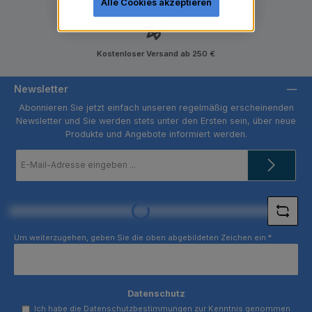
Alle Cookies akzeptieren
Kostenloser Versand ab 250 €
Newsletter
Abonnieren Sie jetzt einfach unseren regelmäßig erscheinenden
Newsletter und Sie werden stets unter den Ersten sein, über neue
Produkte und Angebote informiert werden.
E-
Mail-
Adresse
*
Loading...
Um weiterzugehen, geben Sie die oben abgebildeten Zeichen ein
*
Datenschutz
Ich habe die
Datenschutzbestimmungen
zur Kenntnis genommen