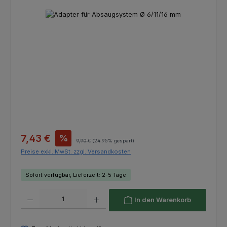
Bildergalerie überspringen
Verkaufspreis:
7,43 €
%
Regulärer Preis:
9,90 €
(24.95% gespart)
Preise exkl. MwSt. zzgl. Versandkosten
Sofort verfügbar, Lieferzeit: 2-5 Tage
Produkt Anzahl: Gib den gewünschten Wert ein oder benutze die Schaltfl
In den Warenkorb