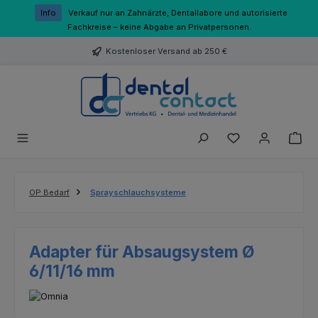
Zum Hauptinhalt springen
Info
Verkauf nur an Zahnärzte, Dentallabore und autorisierte
Fachkreise – keine Abgabe an Privatpersonen.
Kostenloser Versand ab 250 €
Du hast 0 Produk
OP Bedarf
Sprayschlauchsysteme
Adapter für Absaugsystem Ø
6/11/16 mm