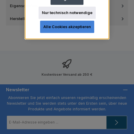
Eigenschaften
Nur technisch notwendige
Hersteller
Alle Cookies akzeptieren
Kostenloser Versand ab 250 €
Newsletter
Abonnieren Sie jetzt einfach unseren regelmäßig erscheinenden
Newsletter und Sie werden stets unter den Ersten sein, über neue
Produkte und Angebote informiert werden.
E-
Mail-
Adresse
*