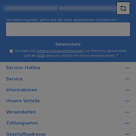
Loading...
Um weiterzugehen, geben Sie die oben abgebildeten Zeichen ein
*
Datenschutz
Ich habe die
Datenschutzbestimmungen
zur Kenntnis genommen
und die
AGB
gelesen und bin mit ihnen einverstanden.
*
Service-Hotline
Service
Informationen
Unsere Vorteile
Versandarten
Zahlungsarten
Geschäftsadresse