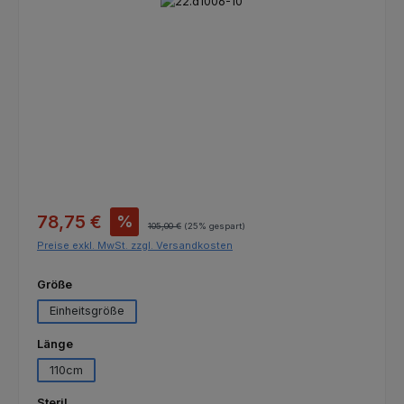
Bildergalerie überspringen
Verkaufspreis:
78,75 €
%
Regulärer Preis:
105,00 €
(25% gespart)
Preise exkl. MwSt. zzgl. Versandkosten
auswählen
Größe
Einheitsgröße
auswählen
Länge
110cm
auswählen
Steril