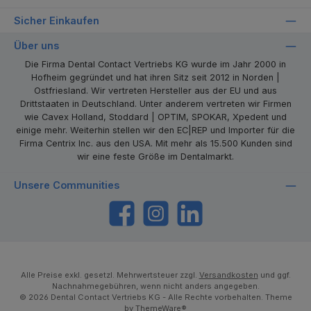
Sicher Einkaufen
Über uns
Die Firma Dental Contact Vertriebs KG wurde im Jahr 2000 in
Hofheim gegründet und hat ihren Sitz seit 2012 in Norden |
Ostfriesland. Wir vertreten Hersteller aus der EU und aus
Drittstaaten in Deutschland. Unter anderem vertreten wir Firmen
wie Cavex Holland, Stoddard | OPTIM, SPOKAR, Xpedent und
einige mehr. Weiterhin stellen wir den EC|REP und Importer für die
Firma Centrix Inc. aus den USA. Mit mehr als 15.500 Kunden sind
wir eine feste Größe im Dentalmarkt.
Unsere Communities
https://www.facebook.com/dentalcontact
Instagram
LinkedIn
Alle Preise exkl. gesetzl. Mehrwertsteuer zzgl.
Versandkosten
und ggf.
Nachnahmegebühren, wenn nicht anders angegeben.
© 2026 Dental Contact Vertriebs KG - Alle Rechte vorbehalten. Theme
by
ThemeWare®