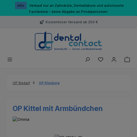
Zum Hauptinhalt springen
Info
Verkauf nur an Zahnärzte, Dentallabore und autorisierte
Fachkreise – keine Abgabe an Privatpersonen.
Kostenloser Versand ab 250 €
Du hast 0 Produk
OP Bedarf
OP Kleidung
OP Kittel mit Armbündchen